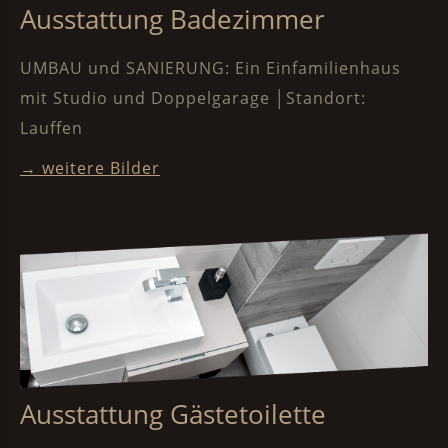
Ausstattung Badezimmer
UMBAU und SANIERUNG: Ein Einfamilienhaus
mit Studio und Doppelgarage │Standort:
Lauffen
→ weitere Bilder
Ausstattung Gästetoilette