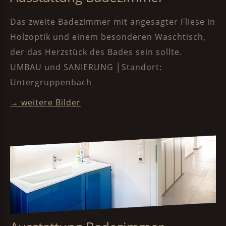
Das zweite Badezimmer mit angesagter Fliese in
Holzoptik und einem besonderen Waschtisch,
der das Herzstück des Bades sein sollte.
UMBAU und SANIERUNG │Standort:
Untergruppenbach
→ weitere Bilde
r