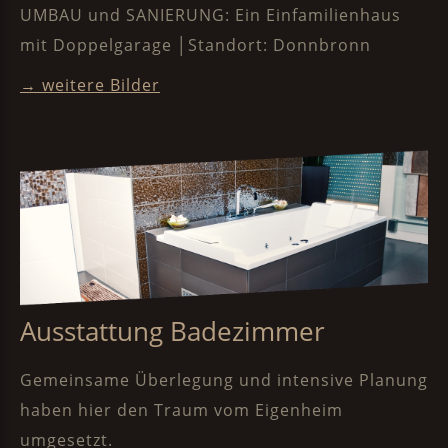
UMBAU und SANIERUNG: Ein Einfamilienhaus
mit Doppelgarage │Standort: Donnbronn
→ weitere Bilder
Ausstattung Badezimmer
Gemeinsame Überlegung und intensive Planung
haben hier den Traum vom Eigenheim
umgesetzt.