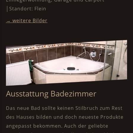
│Standort: Flein
→ weitere Bilder
Ausstattung Badezimmer
Das neue Bad sollte keinen Stilbruch zum Rest
des Hauses bilden und doch neueste Produkte
angepasst bekommen. Auch der geliebte