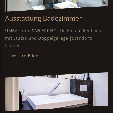
Ausstattung Badezimmer
UMBAU und SANIERUNG: Ein Einfamilienhaus
mit Studio und Doppelgarage │Standort:
Lauffen
→ weitere Bilder